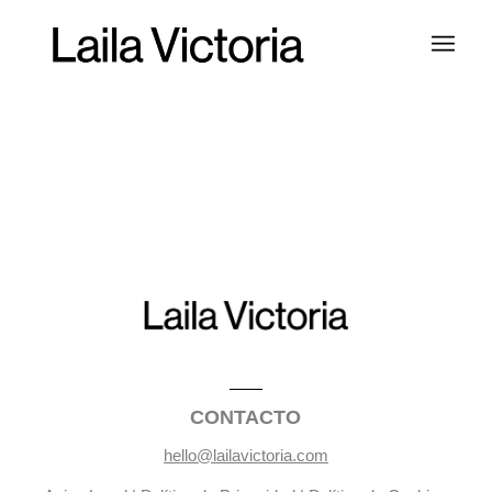
CONTACTO
hello@lailavictoria.com