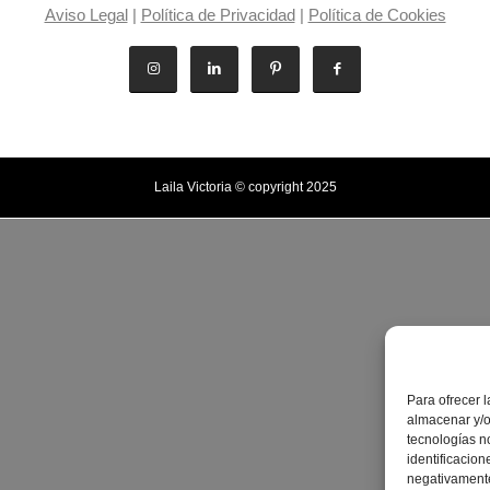
Aviso Legal
|
Política de Privacidad
|
Política de Cookies
Laila Victoria © copyright 2025
Para ofrecer 
almacenar y/o
tecnologías n
identificacion
negativamente 