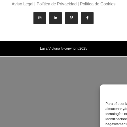
Aviso Legal
|
Política de Privacidad
|
Política de Cookies
Laila Victoria © copyright 2025
Para ofrecer 
almacenar y/o
tecnologías n
identificacion
negativamente 