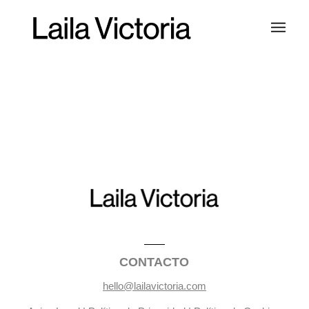
CONTACTO
hello@lailavictoria.com