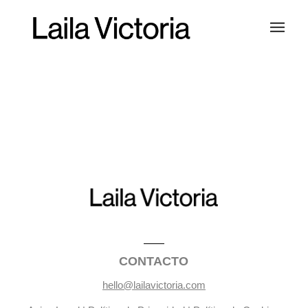
CONTACTO
hello@lailavictoria.com