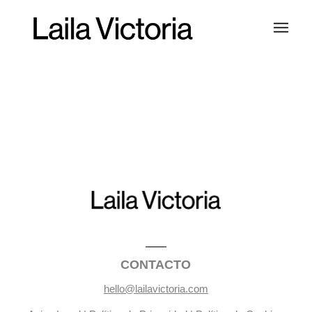
CONTACTO
hello@lailavictoria.com