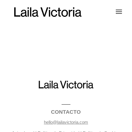
CONTACTO
hello@lailavictoria.com