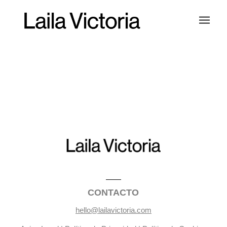
CONTACTO
hello@lailavictoria.com