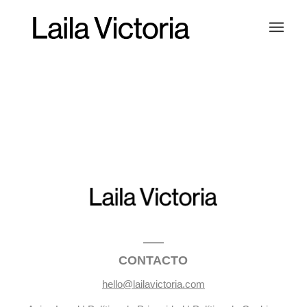
CONTACTO
hello@lailavictoria.com