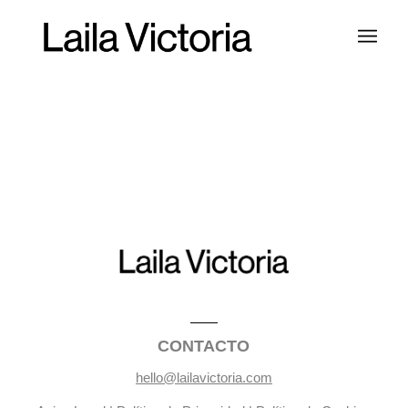
CONTACTO
hello@lailavictoria.com