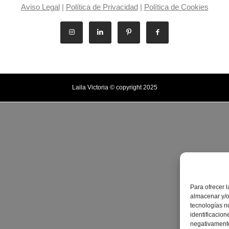
Aviso Legal
|
Política de Privacidad
|
Política de Cookies
Laila Victoria © copyright 2025
Para ofrecer 
almacenar y/o
tecnologías n
identificacion
negativamente 