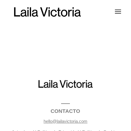
CONTACTO
hello@lailavictoria.com