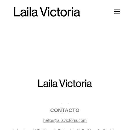
CONTACTO
hello@lailavictoria.com