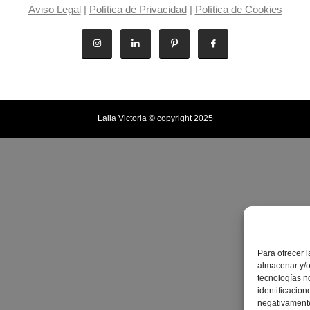
Aviso Legal
|
Política de Privacidad
|
Política de Cookies
Laila Victoria © copyright 2025
Para ofrecer 
almacenar y/o
tecnologías n
identificacion
negativamente 