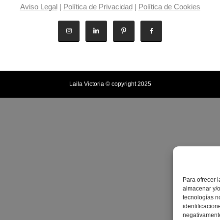
Aviso Legal
|
Política de Privacidad
|
Política de Cookies
Laila Victoria © copyright 2025
Para ofrecer 
almacenar y/o
tecnologías n
identificacion
negativamente 