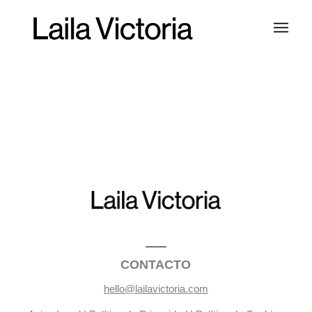
CONTACTO
hello@lailavictoria.com