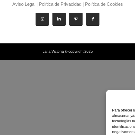
Aviso Legal
|
Política de Privacidad
|
Política de Cookies
Laila Victoria © copyright 2025
Para ofrecer 
almacenar y/o
tecnologías n
identificacion
negativamente 