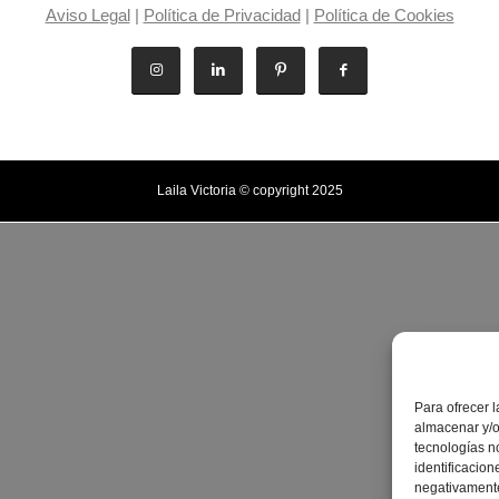
Aviso Legal
|
Política de Privacidad
|
Política de Cookies
Laila Victoria © copyright 2025
Para ofrecer 
almacenar y/o
tecnologías n
identificacion
negativamente 