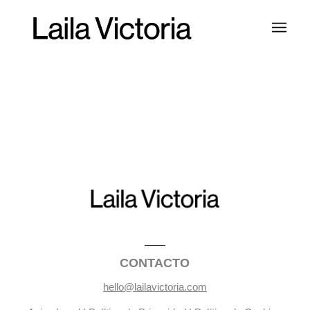
CONTACTO
hello@lailavictoria.com