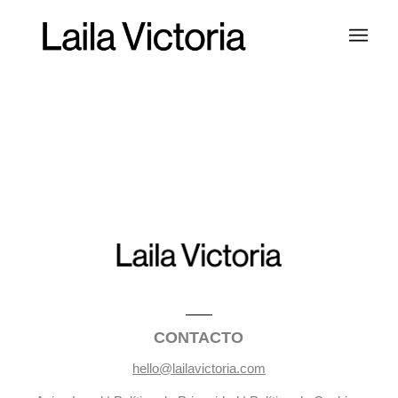
CONTACTO
hello@lailavictoria.com