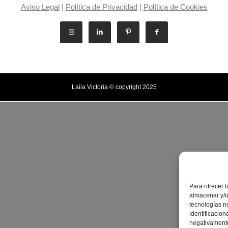
Aviso Legal
|
Política de Privacidad
|
Política de Cookies
Laila Victoria © copyright 2025
Para ofrecer 
almacenar y/o
tecnologías n
identificacion
negativamente 