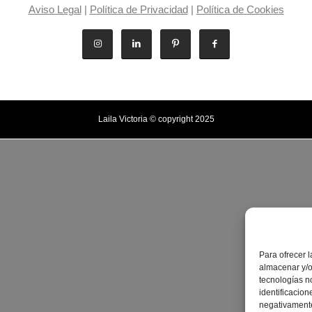
Aviso Legal
|
Política de Privacidad
|
Política de Cookies
Laila Victoria © copyright 2025
Para ofrecer 
almacenar y/o
tecnologías n
identificacion
negativamente 