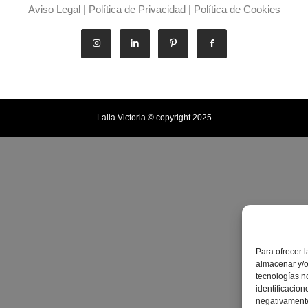
Aviso Legal
|
Política de Privacidad
|
Política de Cookies
Laila Victoria © copyright 2025
Para ofrecer 
almacenar y/o
tecnologías n
identificacion
negativamente 