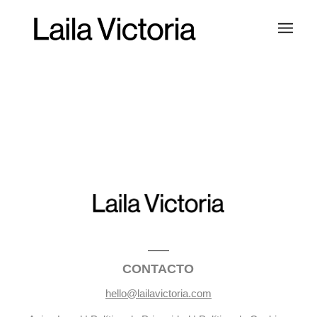
CONTACTO
hello@lailavictoria.com