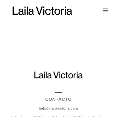
CONTACTO
hello@lailavictoria.com