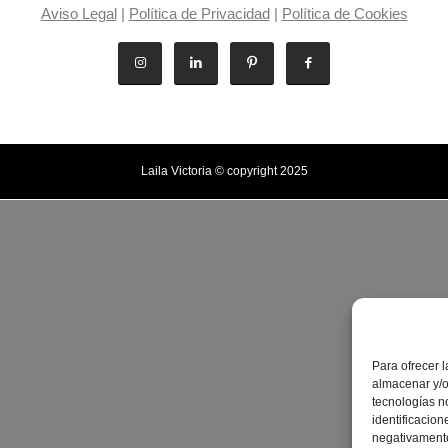
Aviso Legal
|
Política de Privacidad
|
Política de Cookies
Laila Victoria © copyright 2025
Para ofrecer 
almacenar y/o
tecnologías n
identificacion
negativamente 