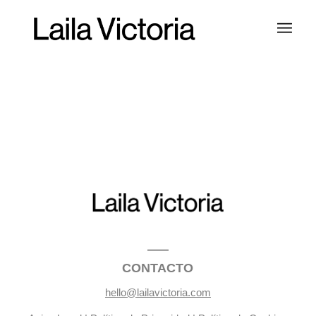
CONTACTO
hello@lailavictoria.com