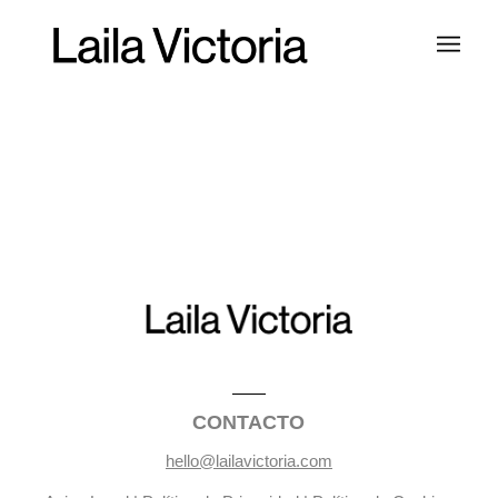
CONTACTO
hello@lailavictoria.com