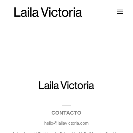
CONTACTO
hello@lailavictoria.com