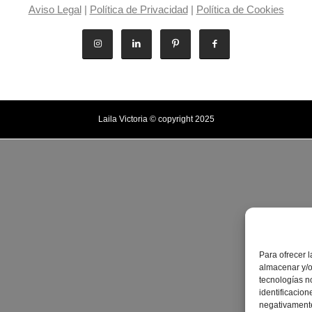
Aviso Legal
|
Política de Privacidad
|
Política de Cookies
Laila Victoria © copyright 2025
Para ofrecer 
almacenar y/o
tecnologías n
identificacion
negativamente 