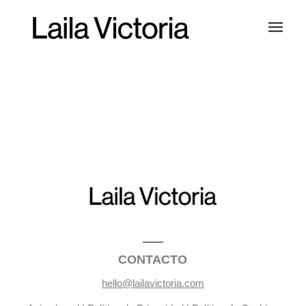
CONTACTO
hello@lailavictoria.com