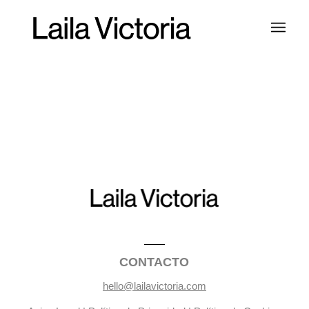
CONTACTO
hello@lailavictoria.com