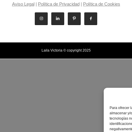
Aviso Legal
|
Política de Privacidad
|
Política de Cookies
Laila Victoria © copyright 2025
Para ofrecer 
almacenar y/o
tecnologías n
identificacion
negativamente 