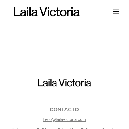
CONTACTO
hello@lailavictoria.com