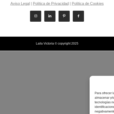
Aviso Legal
|
Política de Privacidad
|
Política de Cookies
Laila Victoria © copyright 2025
Para ofrecer 
almacenar y/o
tecnologías n
identificacion
negativamente 