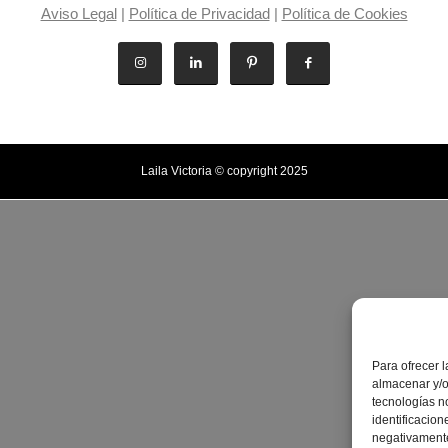
Aviso Legal
|
Política de Privacidad
|
Política de Cookies
Laila Victoria © copyright 2025
Para ofrecer 
almacenar y/o
tecnologías n
identificacion
negativamente 