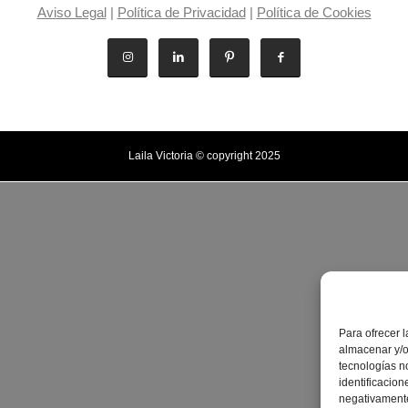
Aviso Legal
|
Política de Privacidad
|
Política de Cookies
Laila Victoria © copyright 2025
Para ofrecer 
almacenar y/o
tecnologías n
identificacion
negativamente 