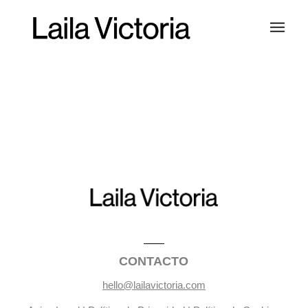
CONTACTO
hello@lailavictoria.com