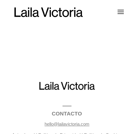
CONTACTO
hello@lailavictoria.com