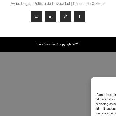
Aviso Legal
|
Política de Privacidad
|
Política de Cookies
Laila Victoria © copyright 2025
Para ofrecer 
almacenar y/o
tecnologías n
identificacion
negativamente 