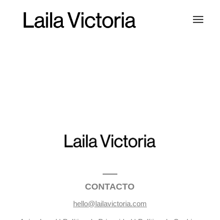
CONTACTO
hello@lailavictoria.com