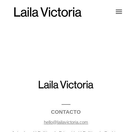
CONTACTO
hello@lailavictoria.com