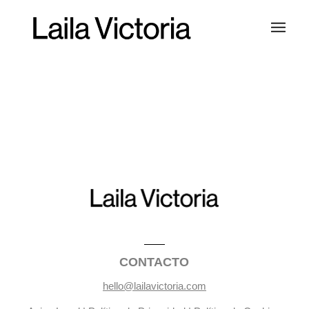
CONTACTO
hello@lailavictoria.com