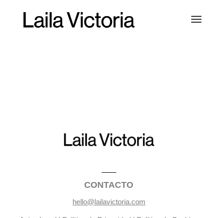
CONTACTO
hello@lailavictoria.com