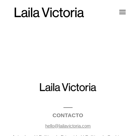
CONTACTO
hello@lailavictoria.com