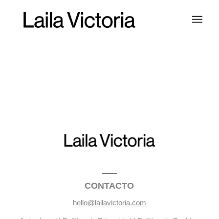
CONTACTO
hello@lailavictoria.com