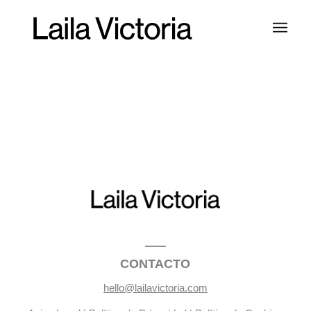
CONTACTO
hello@lailavictoria.com