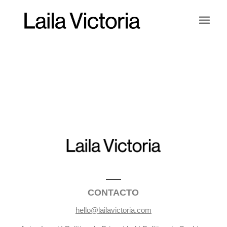
CONTACTO
hello@lailavictoria.com