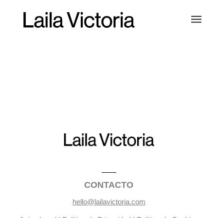
CONTACTO
hello@lailavictoria.com