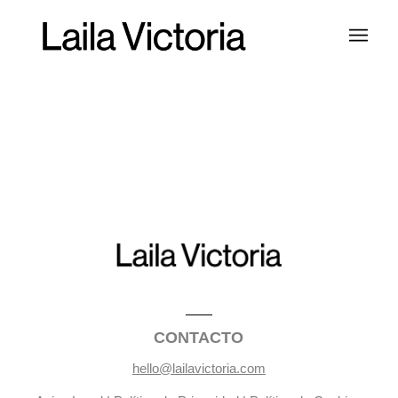
CONTACTO
hello@lailavictoria.com